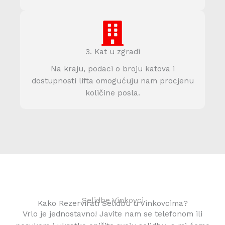
3. Kat u zgradi
Na kraju, podaci o broju katova i
dostupnosti lifta omogućuju nam procjenu
količine posla.
Selidbe Vinkovci
Kako Rezervirati Selidbu u Vinkovcima?
Vrlo je jednostavno! Javite nam se telefonom ili