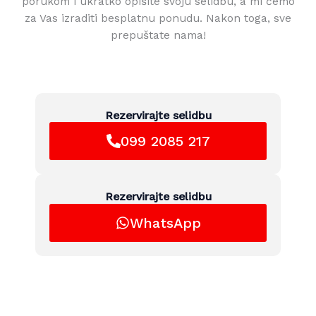
porukom i ukratko opišite svoju selidbu, a mi ćemo
za Vas izraditi besplatnu ponudu. Nakon toga, sve
prepuštate nama!
Rezervirajte selidbu
099 2085 217
Rezervirajte selidbu
WhatsApp