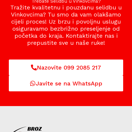
Trebate Selidbu u Vinkovcima?
Tražite kvalitetnu i pouzdanu selidbu u
Vinkovcima? Tu smo da vam olakšamo
cijeli proces! Uz brzu i povoljnu uslugu
osiguravamo bezbrižno preseljenje od
početka do kraja. Kontaktirajte nas i
prepustite sve u naše ruke!
Nazovite 099 2085 217
Javite se na WhatsApp