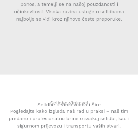
ponos, a temelji se na našoj pouzdanosti i
učinkovitosti. Visoka razina usluge u selidbama
najbolje se vidi kroz njihove česte preporuke.
Selidbe Vinkovci
Selidbe u Vinkovcima i Šire
Pogledajte kako izgleda naš rad u praksi – naš tim
predano i profesionalno brine o svakoj selidbi, kao i
sigurnom prijevozu i transportu vaših stvari.