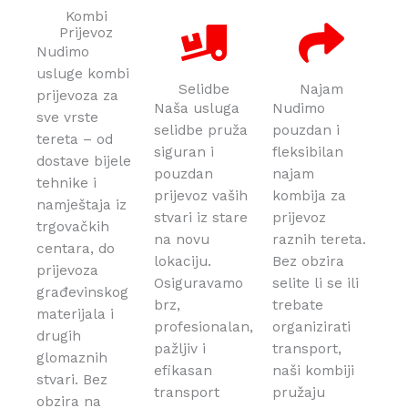
Kombi
Prijevoz
Nudimo
usluge kombi
Selidbe
Najam
prijevoza za
Naša usluga
Nudimo
sve vrste
selidbe pruža
pouzdan i
tereta – od
siguran i
fleksibilan
dostave bijele
pouzdan
najam
tehnike i
prijevoz vaših
kombija za
namještaja iz
stvari iz stare
prijevoz
trgovačkih
na novu
raznih tereta.
centara, do
lokaciju.
Bez obzira
prijevoza
Osiguravamo
selite li se ili
građevinskog
brz,
trebate
materijala i
profesionalan,
organizirati
drugih
pažljiv i
transport,
glomaznih
efikasan
naši kombiji
stvari. Bez
transport
pružaju
obzira na