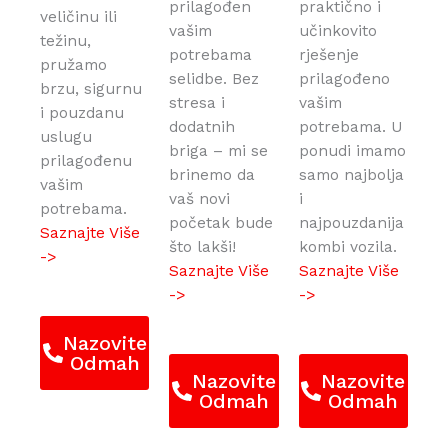
prilagođen
praktično i
veličinu ili
vašim
učinkovito
težinu,
potrebama
rješenje
pružamo
selidbe. Bez
prilagođeno
brzu, sigurnu
stresa i
vašim
i pouzdanu
dodatnih
potrebama. U
uslugu
briga – mi se
ponudi imamo
prilagođenu
brinemo da
samo najbolja
vašim
vaš novi
i
potrebama.
početak bude
najpouzdanija
Saznajte Više
što lakši!
kombi vozila.
->
Saznajte Više
Saznajte Više
->
->
Nazovite
Odmah
Nazovite
Nazovite
Odmah
Odmah