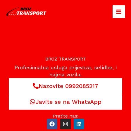
Skip
Facebook
Instagram
to
content
BROZ TRANSPORT
Profesionalna usluga prijevoza, selidbe, i
najma vozila.
Nazovite 0992085217
Javite se na WhatsApp
Pratite nas:
F
I
L
a
n
i