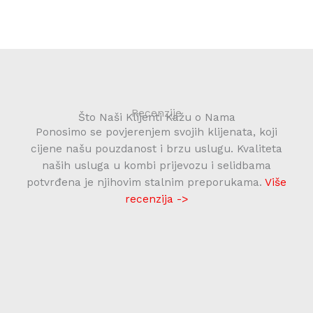
Recenzije
Što Naši Klijenti Kažu o Nama
Ponosimo se povjerenjem svojih klijenata, koji
cijene našu pouzdanost i brzu uslugu. Kvaliteta
naših usluga u kombi prijevozu i selidbama
potvrđena je njihovim stalnim preporukama.
Više
recenzija ->