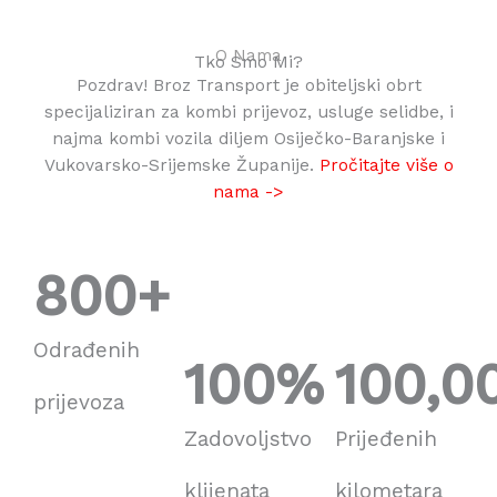
O Nama
Tko Smo Mi?
Pozdrav! Broz Transport je obiteljski obrt
specijaliziran za kombi prijevoz, usluge selidbe, i
najma kombi vozila diljem Osiječko-Baranjske i
Vukovarsko-Srijemske Županije.
Pročitajte više o
nama ->
800
+
Odrađenih
100
%
100,0
prijevoza
Zadovoljstvo
Prijeđenih
klijenata
kilometara